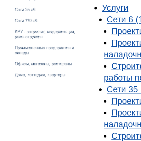
Услуги
Сети 35 кВ
Сети 6 (
Сети 110 кВ
Проекти
КРУ - ретрофит, модернизация,
реконструкция
Проект
Промышленные предприятия и
наладочн
склады
Офисы, магазины, рестораны
Строит
Дома, коттеджи, квартиры
работы по
Сети 35
Проект
Проект
наладочн
Строит